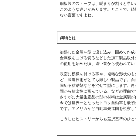
鋼板製のストーブは、暖まりが割りと早い
このような違いがあります。ところで、鋳
ない言葉ですよね。
鋳物とは
加熱した金属を型に流し込み、固めて作成
金属板を曲げる切るなどした加工製品以外
の使用を始めた頃、遠い昔から使われてい
表面に模様を付ける事や、複雑な形状のも
ど、製造技術がとても難しい製品です。
面
固める粘結剤などを混ぜて型にします。
再
間から放出性に富んでいる、などの理由で
さすがに大量生産品の型の材料は金属製が
今では世界一となったトヨタ自動車も最初
です。アメリカかど自動車先進国を視察し
こうしたヒストリーからも選択基準のひと