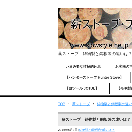
薪ストーブ 鋳物製と鋼板製の違いは
いま必要な積極的休息
お客様
【ハンターストーブ Hunter Stove】
【ヨツール JOTUL】
【モキ製作
TOP
薪ストーブ
鋳物製と鋼板製の違
薪ストーブ 鋳物製と鋼板製の違いは？
2015年5月8日
[
鋳物製と鋼板製の違いは？
]