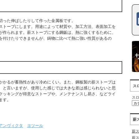
切った伸ばしたりして作った金属板です。
ストーブにします。用途によって材質や、加工方法、表面加工を
が作られます。
薪ストーブにする鋼鈑は、熱に強くするために、
を付けたりできませんが、鋳物に比べて熱に強い性質があるの
かかるが蓄熱性があり冷めにくい。また、
鋼板製の薪ストーブは
ス
。と言いますが、使用した感じでは大きな差は感じられないと思
クッキングが得意なストーブや、メンテナンスし易さ、などライ
ス
ます。
薪
アンヴィクタ
ヨツール
薪
薪