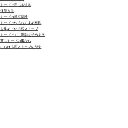
ストーブで用いる道具
の保管方法
ストーブの煙突掃除
ストーブで作るおすすめ料理
目を集めている薪ストーブ
ストーブでエコ活動を始めよう
州薪ストーブの事なら
本における薪ストーブの歴史