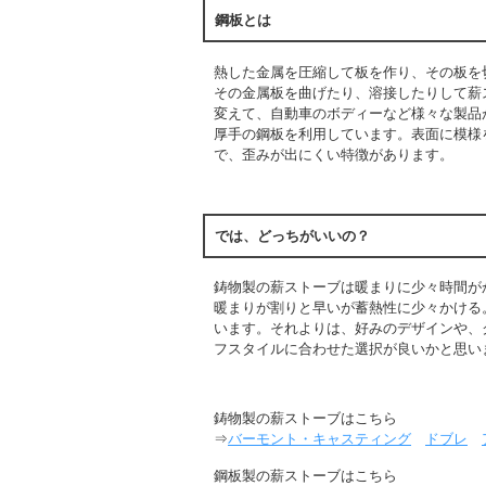
鋼板とは
熱した金属を圧縮して板を作り、その板を
その金属板を曲げたり、溶接したりして薪
変えて、自動車のボディーなど様々な製品
厚手の鋼板を利用しています。表面に模様
で、歪みが出にくい特徴があります。
では、どっちがいいの？
鋳物製の薪ストーブは暖まりに少々時間が
暖まりが割りと早いが蓄熱性に少々かける
います。それよりは
、好みのデザインや、
フスタイルに合わせた選択が良いかと思い
鋳物製の薪ストーブはこちら
⇒
バーモント・キャスティング
ドブレ
鋼板製の薪ストーブはこちら