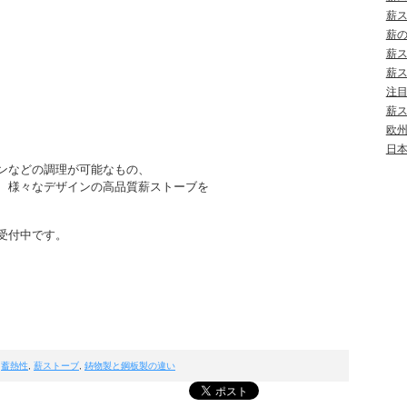
薪
薪
薪
薪
注
薪
欧
日
ンなどの調理が可能なもの、
、様々なデザインの高品質薪ストーブを
受付中です。
,
蓄熱性
,
薪ストーブ
,
鋳物製と鋼板製の違い