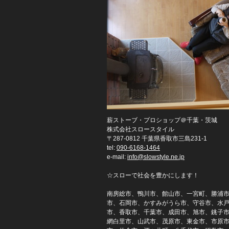
薪ストーブ・プロショップ＠千葉・茨城
株式会社スロースタイル
〒287-0812 千葉県香取市三島231-1
tel:
090-6168-1464
e-mail:
info@slowstyle.ne.jp
☆スローで社会を豊かにします！
南房総市、鴨川市、館山市、一宮町、勝浦
市、石岡市、かすみがうら市、守谷市、水
市、香取市、千葉市、成田市、旭市、銚子
網白里市、山武市、茂原市、東金市、市原