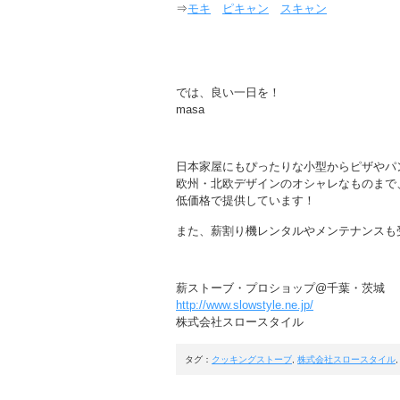
⇒
モキ
ピキャン
スキャン
では、良い一日を！
masa
日本家屋にもぴったりな小型からピザやパ
欧州・北欧デザインのオシャレなものまで
低価格で提供しています！
また、薪割り機レンタルやメンテナンスも
薪ストーブ・プロショップ@千葉・茨城
http://www.slowstyle.ne.jp/
株式会社スロースタイル
タグ：
クッキングストーブ
,
株式会社スロースタイル