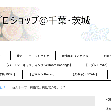
？
の声
薪ストーブ・ランキング
会社概要（アクセス）
お問
【バーモントキャスティング Vermont Castings】
【ドブレ Dovre
所 MOKI】
【ピキャン Pecan】
【スキャン SCAN】
いは？
薪ストーブ 鋳物製と鋼板製の違いは？
代
外