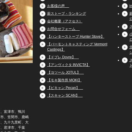
お客様の声
薪ストーブ・ランキング
会社概要（アクセス）
お問合せフォーム
【ハンターストーブ Hunter Stove】
【バーモントキャスティング Vermont
Castings】
【ドブレ Dovre】
【アンヴィクタ INVICTA】
【ヨツール JOTUL】
【モキ製作所 MOKI】
【ピキャン Pecan】
【スキャン SCAN】
市、富津市、鴨川
戸市、笠間市、鹿嶋
市、九十九里町、大
市、君津市、千葉