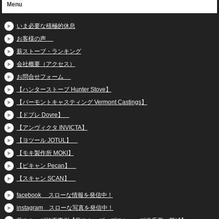
Menu
いま必要な積極的休息
お客様の声
薪ストーブ・ランキング
会社概要（アクセス）
お問合せフォーム
【ハンターストーブ Hunter Stove】
【バーモントキャスティング Vermont Castings】
【ドブレ Dovre】
【アンヴィクタ INVICTA】
【ヨツール JOTUL】
【モキ製作所 MOKI】
【ピキャン Pecan】
【スキャン SCAN】
facebook スローな情報を発信中！
instagram スローな写真を発信中！