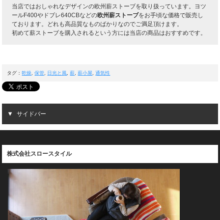
当店ではおしゃれなデザインの欧州薪ストーブを取り扱っています。ヨツ
ールF400やドブレ640CBなどの
欧州薪ストーブ
をお手頃な価格で販売し
ております。どれも高品質なものばかりなのでご満足頂けます。
初めて薪ストーブを購入されるという方には当店の商品はおすすめです。
タグ：
乾燥
,
保管
,
日光と風
,
薪
,
薪小屋
,
通気性
サイドバー
株式会社スロースタイル