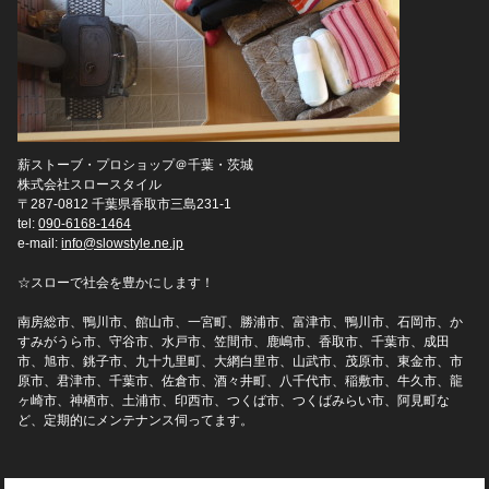
薪ストーブ・プロショップ＠千葉・茨城
株式会社スロースタイル
〒287-0812 千葉県香取市三島231-1
tel:
090-6168-1464
e-mail:
info@slowstyle.ne.jp
☆スローで社会を豊かにします！
南房総市、鴨川市、館山市、一宮町、勝浦市、富津市、鴨川市、石岡市、か
すみがうら市、守谷市、水戸市、笠間市、鹿嶋市、香取市、千葉市、成田
市、旭市、銚子市、九十九里町、大網白里市、山武市、茂原市、東金市、市
原市、君津市、千葉市、佐倉市、酒々井町、八千代市、稲敷市、牛久市、龍
ヶ崎市、神栖市、土浦市、印西市、つくば市、つくばみらい市、阿見町な
ど、定期的にメンテナンス伺ってます。