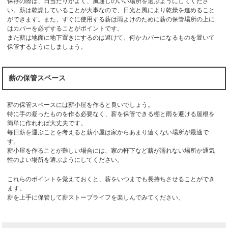
保存の際は、日当たりがよく、風通しのいい場所を選ぶようにしてくださ
い。薪は乾燥していることが大事なので、日光と風により乾燥を進めること
ができます。また、すぐに使用する薪は雨よけのために薪の保管場所の上に
はカバーを必ずすることがポイントです。
また薪は地面に地下置きにするのは避けて、何かカバーになるものを置いて
保管するようにしましょう。
薪の保管スペース
薪の保管スペースには薪小屋を作ると良いでしょう。
特に手の凝ったものを作る必要なく、薪を保管できる棚と雨を避ける屋根を
簡単に作れれば大丈夫です。
毎日薪を運ぶことを考えると薪小屋は家からあまり遠くない場所が最適で
す。
薪小屋を作ることが難しい場合には、家の軒下など薪が濡れない場所か通気
性のよい場所を選ぶようにしてください。
これらのポイントを覚えておくと、薪をいつまでも長持ちさせることができ
ます。
薪を上手に保管して薪ストーブライフを楽しんでみてください。