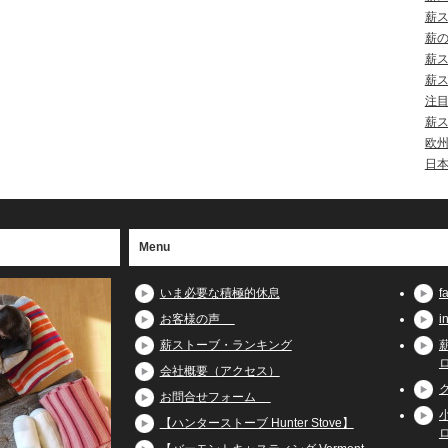
薪
薪
薪
薪
注
薪
欧
日
Menu
いま必要な積極的休息
お客様の声
薪ストーブ・ランキング
会社概要（アクセス）
お問合せフォーム
【ハンターストーブ Hunter Stove】