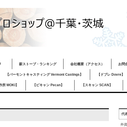
の声
薪ストーブ・ランキング
会社概要（アクセス）
お問
【バーモントキャスティング Vermont Castings】
【ドブレ Dovre
所 MOKI】
【ピキャン Pecan】
【スキャン SCAN】
代
外