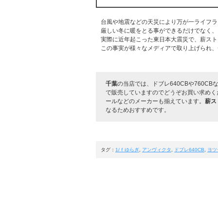
台風や地震などの天災により万が一ライフラ
厳しい冬に暖をとる事ができるだけでなく、
実際に近年起こった東日本大震災で、薪スト
この事実が様々なメディアで取り上げられ、
千葉
の当店では、ドブレ640CBや760
で販売していますのでどうぞお買い求めく
ールなどのメーカーも揃えています。
薪ス
なるためおすすめです。
タグ：
1/ｆゆらぎ
,
アンヴィクタ
,
ドブレ640CB
,
ヨツ