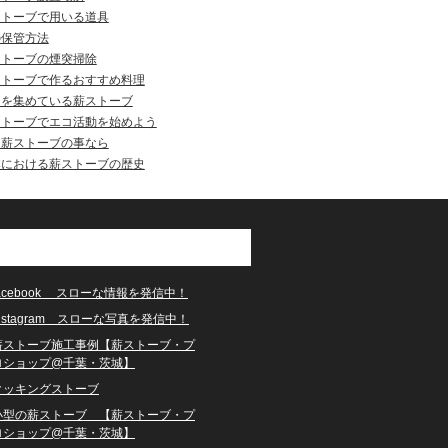
ストーブで用いる道具
の保管方法
ストーブの煙突掃除
ストーブで作るおすすめ料理
目を集めている薪ストーブ
ストーブでエコ活動を始めよう
州薪ストーブの事なら
本における薪ストーブの歴史
facebook スローな情報を発信中！
instagram スローな写真を発信中！
薪ストーブ施工事例【薪ストーブ・プ
ロショップ@千葉・茨城】
クッキングストーブ
小型の薪ストーブ 【薪ストーブ・プ
ロショップ@千葉・茨城】