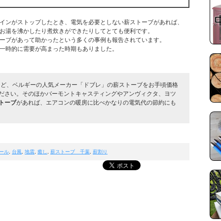
インがストップしたとき、電気を必要としない薪ストーブがあれば、
お湯を沸かしたり煮炊きができたりしてとても便利です。
ーブがあって助かったという多くの事例も報告されています。
一時的に需要が高まった時期もありました。
CBなど、ベルギーの人気メーカー「ドブレ」の薪ストーブをお手頃価格
ださい。そのほかバーモントキャスティングやアンヴィクタ、ヨツ
トーブ
があれば、エアコンの暖房に比べかなりの電気代の節約にも
ール
,
台風
,
地震
,
癒し
,
薪ストーブ 千葉
,
薪割り