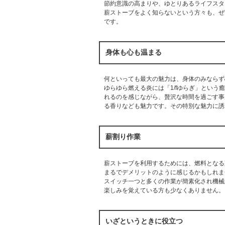
節約意識の高まりや、ゆとりあるライフスタ
薪ストーブをよく知らないという方々も、ぜ
です。
身体も心も温まる
何といっても最大の魅力は、身体のみならず
ゆらゆら燃える炎には「1/fゆらぎ」とい
れるのを感じながら、贅沢な時間を過ごす事
る香りなども魅力です。その特別な魅力に誘
薪割り作業
薪ストーブを利用するためには、燃料となる
まるでデメリットのように感じるかもしれま
スイッチ一つと多くの作業が簡素化され機械
楽しみを覚えている方も少なくありません。
いざというときに役立つ