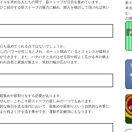
イルを求める人たちの間で、薪ストーブが注目を集めています。
薪
ひご紹介する薪ストーブの魅力に触れ、購入を検討して頂ければ幸い
本
む
の
心も温めてくれる点ではないでしょうか。
う癒しのパワーが生じるとされ、ボーッと眺めているとストレスが緩和さ
ができます。また、バチバチと火のはぜる音や程よく広がる木の燃え
われ自然と家族が集まり、笑顔の輪が広がります。
薪集めや薪割りをする必要があります。
せんが、これこそ薪ストーブの楽しみの一つでもあります。
的な毎日を送る現代において、薪集めや薪割りという自然的な作業に
また程よく汗を流す事ができ、運動不足解消にもなります。