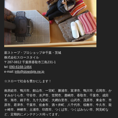
薪ストーブ・プロショップ＠千葉・茨城
株式会社スロースタイル
〒287-0812 千葉県香取市三島231-1
tel:
090-6168-1464
e-mail:
info@slowstyle.ne.jp
☆スローで社会を豊かにします！
南房総市、鴨川市、館山市、一宮町、勝浦市、富津市、鴨川市、石岡市、か
すみがうら市、守谷市、水戸市、笠間市、鹿嶋市、香取市、千葉市、成田
市、旭市、銚子市、九十九里町、大網白里市、山武市、茂原市、東金市、市
原市、君津市、千葉市、佐倉市、酒々井町、八千代市、稲敷市、牛久市、龍
ヶ崎市、神栖市、土浦市、印西市、つくば市、つくばみらい市、阿見町な
ど、定期的にメンテナンス伺ってます。