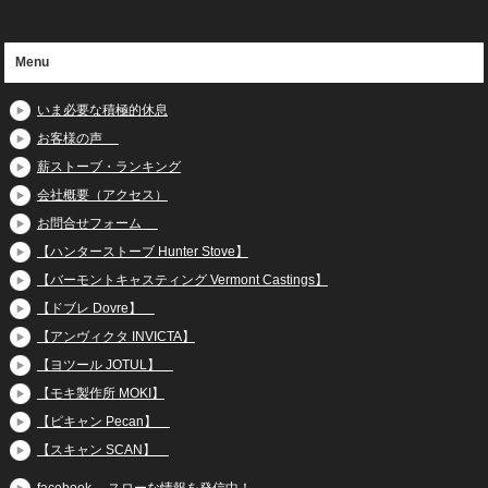
Menu
いま必要な積極的休息
お客様の声
薪ストーブ・ランキング
会社概要（アクセス）
お問合せフォーム
【ハンターストーブ Hunter Stove】
【バーモントキャスティング Vermont Castings】
【ドブレ Dovre】
【アンヴィクタ INVICTA】
【ヨツール JOTUL】
【モキ製作所 MOKI】
【ピキャン Pecan】
【スキャン SCAN】
facebook スローな情報を発信中！