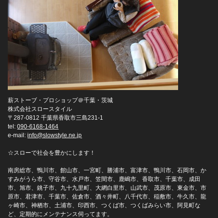
薪ストーブ・プロショップ＠千葉・茨城
株式会社スロースタイル
〒287-0812 千葉県香取市三島231-1
tel:
090-6168-1464
e-mail:
info@slowstyle.ne.jp
☆スローで社会を豊かにします！
南房総市、鴨川市、館山市、一宮町、勝浦市、富津市、鴨川市、石岡市、か
すみがうら市、守谷市、水戸市、笠間市、鹿嶋市、香取市、千葉市、成田
市、旭市、銚子市、九十九里町、大網白里市、山武市、茂原市、東金市、市
原市、君津市、千葉市、佐倉市、酒々井町、八千代市、稲敷市、牛久市、龍
ヶ崎市、神栖市、土浦市、印西市、つくば市、つくばみらい市、阿見町な
ど、定期的にメンテナンス伺ってます。