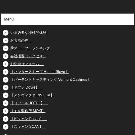
Menu
いま必要な積極的休息
お客様の声
薪ストーブ・ランキング
会社概要（アクセス）
お問合せフォーム
【ハンターストーブ Hunter Stove】
【バーモントキャスティング Vermont Castings】
【ドブレ Dovre】
【アンヴィクタ INVICTA】
【ヨツール JOTUL】
【モキ製作所 MOKI】
【ピキャン Pecan】
【スキャン SCAN】