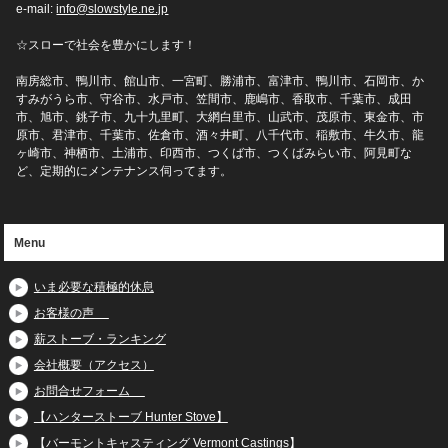
e-mail:
info@slowstyle.ne.jp
☆スローで社会を豊かにします！
南房総市、鴨川市、館山市、一宮町、勝浦市、富津市、鴨川市、石岡市、か
すみがうら市、守谷市、水戸市、笠間市、鹿嶋市、香取市、千葉市、成田
市、旭市、銚子市、九十九里町、大網白里市、山武市、茂原市、東金市、市
原市、君津市、千葉市、佐倉市、酒々井町、八千代市、稲敷市、牛久市、龍
ヶ崎市、神栖市、土浦市、印西市、つくば市、つくばみらい市、阿見町な
ど、定期的にメンテナンス伺ってます。
Menu
いま必要な積極的休息
お客様の声
薪ストーブ・ランキング
会社概要（アクセス）
お問合せフォーム
【ハンターストーブ Hunter Stove】
【バーモントキャスティング Vermont Castings】