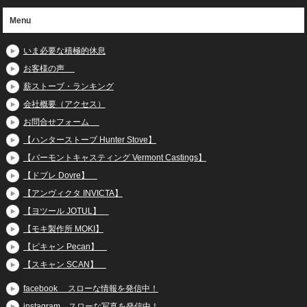
Menu
いま必要な積極的休息
お客様の声
薪ストーブ・ランキング
会社概要（アクセス）
お問合せフォーム
【ハンターストーブ Hunter Stove】
【バーモントキャスティング Vermont Castings】
【ドブレ Dovre】
【アンヴィクタ INVICTA】
【ヨツール JOTUL】
【モキ製作所 MOKI】
【ピキャン Pecan】
【スキャン SCAN】
facebook スローな情報を発信中！
instagram スローな写真を発信中！