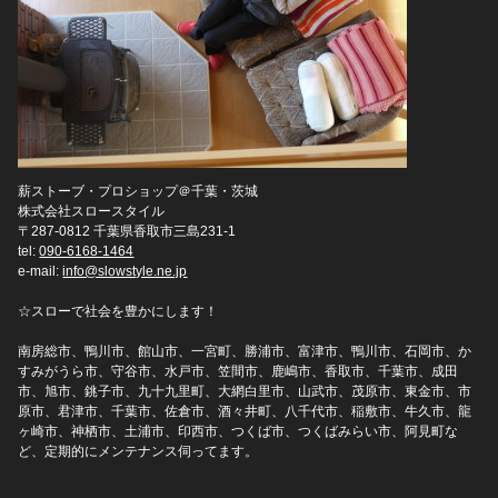
薪ストーブ・プロショップ＠千葉・茨城
株式会社スロースタイル
〒287-0812 千葉県香取市三島231-1
tel:
090-6168-1464
e-mail:
info@slowstyle.ne.jp
☆スローで社会を豊かにします！
南房総市、鴨川市、館山市、一宮町、勝浦市、富津市、鴨川市、石岡市、か
すみがうら市、守谷市、水戸市、笠間市、鹿嶋市、香取市、千葉市、成田
市、旭市、銚子市、九十九里町、大網白里市、山武市、茂原市、東金市、市
原市、君津市、千葉市、佐倉市、酒々井町、八千代市、稲敷市、牛久市、龍
ヶ崎市、神栖市、土浦市、印西市、つくば市、つくばみらい市、阿見町な
ど、定期的にメンテナンス伺ってます。