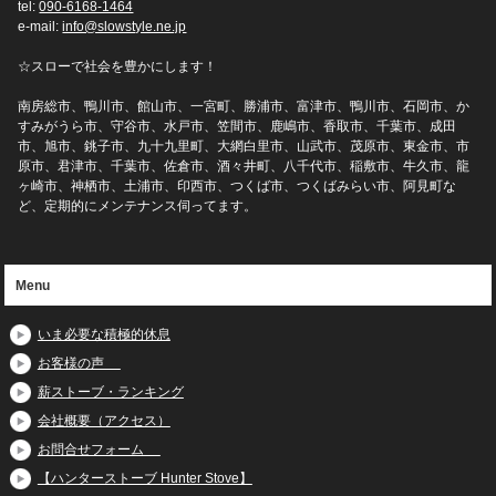
tel:
090-6168-1464
e-mail:
info@slowstyle.ne.jp
☆スローで社会を豊かにします！
南房総市、鴨川市、館山市、一宮町、勝浦市、富津市、鴨川市、石岡市、か
すみがうら市、守谷市、水戸市、笠間市、鹿嶋市、香取市、千葉市、成田
市、旭市、銚子市、九十九里町、大網白里市、山武市、茂原市、東金市、市
原市、君津市、千葉市、佐倉市、酒々井町、八千代市、稲敷市、牛久市、龍
ヶ崎市、神栖市、土浦市、印西市、つくば市、つくばみらい市、阿見町な
ど、定期的にメンテナンス伺ってます。
Menu
いま必要な積極的休息
お客様の声
薪ストーブ・ランキング
会社概要（アクセス）
お問合せフォーム
【ハンターストーブ Hunter Stove】