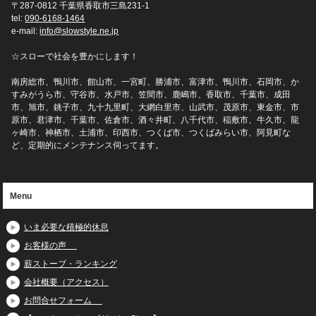
〒287-0812 千葉県香取市三島231-1
tel:
090-6168-1464
e-mail:
info@slowstyle.ne.jp
☆スローで社会を豊かにします！
南房総市、鴨川市、館山市、一宮町、勝浦市、富津市、鴨川市、石岡市、か
すみがうら市、守谷市、水戸市、笠間市、鹿嶋市、香取市、千葉市、成田
市、旭市、銚子市、九十九里町、大網白里市、山武市、茂原市、東金市、市
原市、君津市、千葉市、佐倉市、酒々井町、八千代市、稲敷市、牛久市、龍
ヶ崎市、神栖市、土浦市、印西市、つくば市、つくばみらい市、阿見町な
ど、定期的にメンテナンス伺ってます。
Menu
いま必要な積極的休息
お客様の声
薪ストーブ・ランキング
会社概要（アクセス）
お問合せフォーム