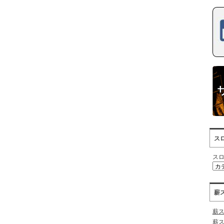
ス
ス
薪
薪
薪