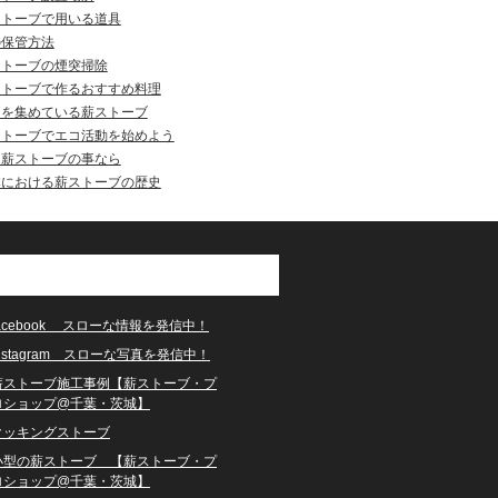
ストーブで用いる道具
の保管方法
ストーブの煙突掃除
ストーブで作るおすすめ料理
目を集めている薪ストーブ
ストーブでエコ活動を始めよう
州薪ストーブの事なら
本における薪ストーブの歴史
facebook スローな情報を発信中！
instagram スローな写真を発信中！
薪ストーブ施工事例【薪ストーブ・プ
ロショップ@千葉・茨城】
クッキングストーブ
小型の薪ストーブ 【薪ストーブ・プ
ロショップ@千葉・茨城】