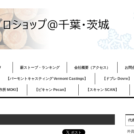
の声
薪ストーブ・ランキング
会社概要（アクセス）
お問
【バーモントキャスティング Vermont Castings】
【ドブレ Dovre
所 MOKI】
【ピキャン Pecan】
【スキャン SCAN】
代
外