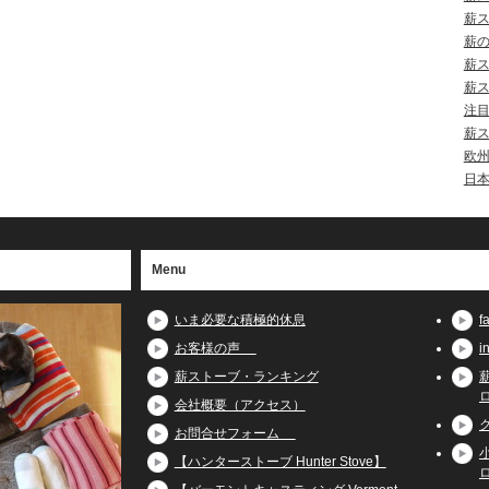
薪
薪
薪
薪
注
薪
欧
日
Menu
いま必要な積極的休息
お客様の声
薪ストーブ・ランキング
会社概要（アクセス）
お問合せフォーム
【ハンターストーブ Hunter Stove】