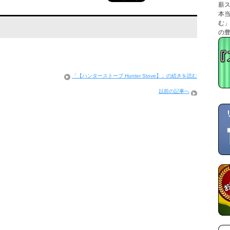
薪
本
む
の
「【ハンターストーブ Hunter Stove】」の続きを読む
以前の記事へ