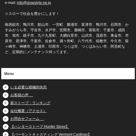
e-mail:
info@slowstyle.ne.jp
☆スローで社会を豊かにします！
南房総市、鴨川市、館山市、一宮町、勝浦市、富津市、鴨川市、石岡市、か
すみがうら市、守谷市、水戸市、笠間市、鹿嶋市、香取市、千葉市、成田
市、旭市、銚子市、九十九里町、大網白里市、山武市、茂原市、東金市、市
原市、君津市、千葉市、佐倉市、酒々井町、八千代市、稲敷市、牛久市、龍
ヶ崎市、神栖市、土浦市、印西市、つくば市、つくばみらい市、阿見町な
ど、定期的にメンテナンス伺ってます。
Menu
いま必要な積極的休息
お客様の声
薪ストーブ・ランキング
会社概要（アクセス）
お問合せフォーム
【ハンターストーブ Hunter Stove】
【バーモントキャスティング Vermont Castings】