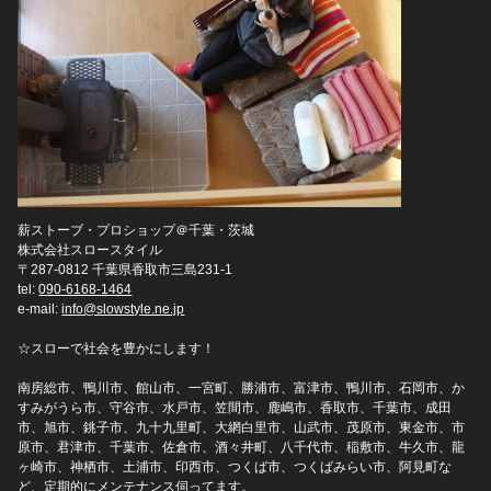
薪ストーブ・プロショップ＠千葉・茨城
株式会社スロースタイル
〒287-0812 千葉県香取市三島231-1
tel:
090-6168-1464
e-mail:
info@slowstyle.ne.jp
☆スローで社会を豊かにします！
南房総市、鴨川市、館山市、一宮町、勝浦市、富津市、鴨川市、石岡市、か
すみがうら市、守谷市、水戸市、笠間市、鹿嶋市、香取市、千葉市、成田
市、旭市、銚子市、九十九里町、大網白里市、山武市、茂原市、東金市、市
原市、君津市、千葉市、佐倉市、酒々井町、八千代市、稲敷市、牛久市、龍
ヶ崎市、神栖市、土浦市、印西市、つくば市、つくばみらい市、阿見町な
ど、定期的にメンテナンス伺ってます。