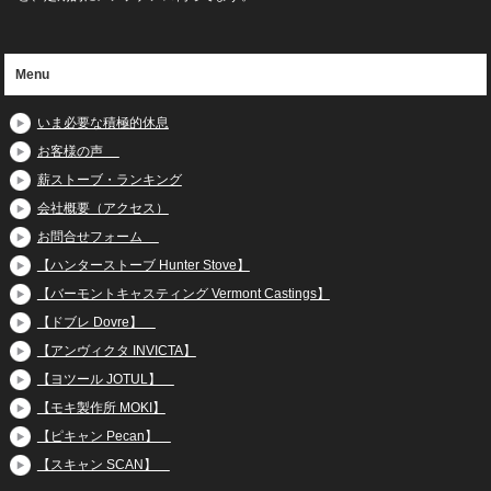
Menu
いま必要な積極的休息
お客様の声
薪ストーブ・ランキング
会社概要（アクセス）
お問合せフォーム
【ハンターストーブ Hunter Stove】
【バーモントキャスティング Vermont Castings】
【ドブレ Dovre】
【アンヴィクタ INVICTA】
【ヨツール JOTUL】
【モキ製作所 MOKI】
【ピキャン Pecan】
【スキャン SCAN】