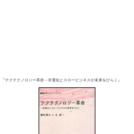
『テクテクノロジー革命－非電化とスロービジネスが未来をひらく』